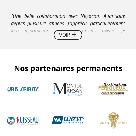
"Une belle collaboration avec Negocom Atlantique
depuis plusieurs années. J'apprécie particulièrement
leur dynamisme et leurs conseils avisés, je
VOIR
recommande leurs supports"
Stéphanie Martel
Directrice Hôtel Restaurant La Couleuvrine Sarlat
Nos partenaires permanents
"Nous recommandons vivement les guides de
Negocom Atlantique, une jeune équipe dynamique,
très professionnelle à l'écoute de nos attentes et qui
s'investie pleinement à faire connaître notre belle
région et mettre en avant les petites structures telle
que la nôtre (...)"