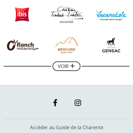
Jean-luc Daugarou
Le Paradis Perdu - Location de chalets en Béarn
"Une collaboration très professionnelle avec le Guide
du Pays Basque, merci pour son aide dans le
développement de notre communication sur le web,
les résultats sont là !"
VOIR
Mickael Combes
Gérant de Rando Quad Pays Basque
Accéder au Guide de la Charente